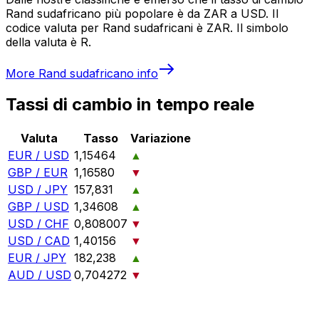
Rand sudafricano più popolare è da ZAR a USD. Il
codice valuta per Rand sudafricani è ZAR. Il simbolo
della valuta è R.
More
Rand sudafricano
info
Tassi di cambio in tempo reale
Valuta
Tasso
Variazione
EUR / USD
1,15464
▲
GBP / EUR
1,16580
▼
USD / JPY
157,831
▲
GBP / USD
1,34608
▲
USD / CHF
0,808007
▼
USD / CAD
1,40156
▼
EUR / JPY
182,238
▲
AUD / USD
0,704272
▼