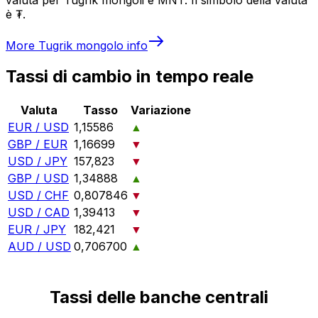
è ₮.
More
Tugrik mongolo
info
Tassi di cambio in tempo reale
Valuta
Tasso
Variazione
EUR / USD
1,15586
▲
GBP / EUR
1,16699
▼
USD / JPY
157,823
▼
GBP / USD
1,34888
▲
USD / CHF
0,807846
▼
USD / CAD
1,39413
▼
EUR / JPY
182,421
▼
AUD / USD
0,706700
▲
Tassi delle banche centrali