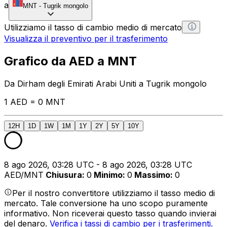
a
MNT
-
Tugrik mongolo
Utilizziamo il tasso di cambio medio di mercato
Visualizza il preventivo per il trasferimento
Grafico da AED a MNT
Da Dirham degli Emirati Arabi Uniti a Tugrik mongolo
1 AED = 0 MNT
12H
1D
1W
1M
1Y
2Y
5Y
10Y
8 ago 2026, 03:28 UTC - 8 ago 2026, 03:28 UTC
AED/MNT
Chiusura
:
0
Minimo
:
0
Massimo
:
0
Per il nostro convertitore utilizziamo il tasso medio di
mercato. Tale conversione ha uno scopo puramente
informativo. Non riceverai questo tasso quando invierai
del denaro.
Verifica i tassi di cambio per i trasferimenti.