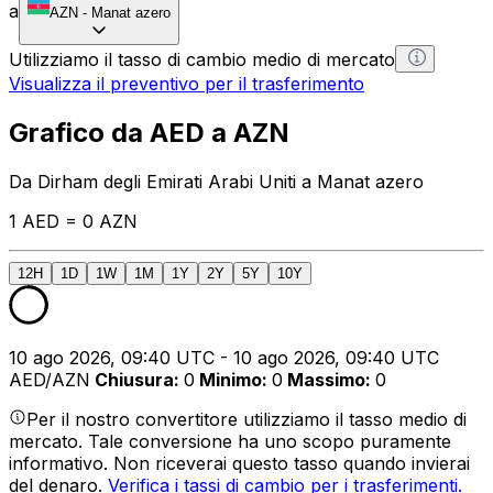
a
AZN
-
Manat azero
Utilizziamo il tasso di cambio medio di mercato
Visualizza il preventivo per il trasferimento
Grafico da AED a AZN
Da Dirham degli Emirati Arabi Uniti a Manat azero
1 AED = 0 AZN
12H
1D
1W
1M
1Y
2Y
5Y
10Y
10 ago 2026, 09:40 UTC - 10 ago 2026, 09:40 UTC
AED/AZN
Chiusura
:
0
Minimo
:
0
Massimo
:
0
Per il nostro convertitore utilizziamo il tasso medio di
mercato. Tale conversione ha uno scopo puramente
informativo. Non riceverai questo tasso quando invierai
del denaro.
Verifica i tassi di cambio per i trasferimenti.