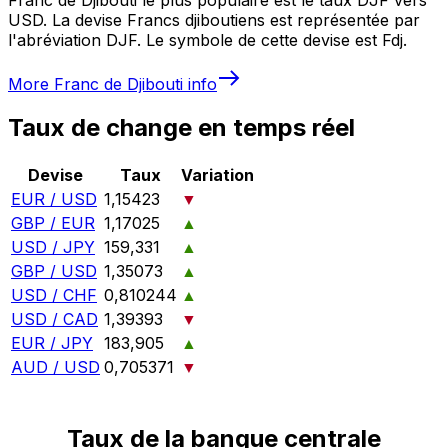
USD. La devise Francs djiboutiens est représentée par
l'abréviation DJF. Le symbole de cette devise est Fdj.
More
Franc de Djibouti
info
Taux de change en temps réel
Devise
Taux
Variation
EUR / USD
1,15423
▼
GBP / EUR
1,17025
▲
USD / JPY
159,331
▲
GBP / USD
1,35073
▲
USD / CHF
0,810244
▲
USD / CAD
1,39393
▼
EUR / JPY
183,905
▲
AUD / USD
0,705371
▼
Taux de la banque centrale