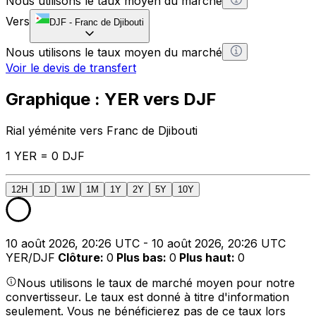
Nous utilisons le taux moyen du marché
Vers
DJF
-
Franc de Djibouti
Nous utilisons le taux moyen du marché
Voir le devis de transfert
Graphique : YER vers DJF
Rial yéménite vers Franc de Djibouti
1 YER = 0 DJF
12H
1D
1W
1M
1Y
2Y
5Y
10Y
10 août 2026, 20:26 UTC - 10 août 2026, 20:26 UTC
YER/DJF
Clôture
:
0
Plus bas
:
0
Plus haut
:
0
Nous utilisons le taux de marché moyen pour notre
convertisseur. Le taux est donné à titre d'information
seulement. Vous ne bénéficierez pas de ce taux lors