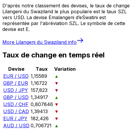
D'après notre classement des devises, le taux de change
Lilangeni du Swaziland le plus populaire est le taux SZL
vers USD. La devise Emalangeni d’eSwatini est
représentée par l'abréviation SZL. Le symbole de cette
devise est E.
More
Lilangeni du Swaziland
info
Taux de change en temps réel
Devise
Taux
Variation
EUR / USD
1,15589
▲
GBP / EUR
1,16722
▼
USD / JPY
157,823
▼
GBP / USD
1,34917
▲
USD / CHF
0,807846
▼
USD / CAD
1,39413
▼
EUR / JPY
182,426
▼
AUD / USD
0,706721
▲