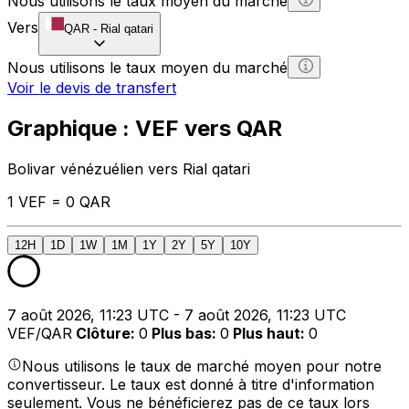
Nous utilisons le taux moyen du marché
Vers
QAR
-
Rial qatari
Nous utilisons le taux moyen du marché
Voir le devis de transfert
Graphique : VEF vers QAR
Bolivar vénézuélien vers Rial qatari
1 VEF = 0 QAR
12H
1D
1W
1M
1Y
2Y
5Y
10Y
7 août 2026, 11:23 UTC - 7 août 2026, 11:23 UTC
VEF/QAR
Clôture
:
0
Plus bas
:
0
Plus haut
:
0
Nous utilisons le taux de marché moyen pour notre
convertisseur. Le taux est donné à titre d'information
seulement. Vous ne bénéficierez pas de ce taux lors