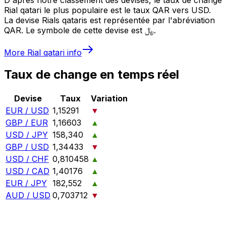
Rial qatari le plus populaire est le taux QAR vers USD.
La devise Rials qataris est représentée par l'abréviation
QAR. Le symbole de cette devise est ﷼.
More
Rial qatari
info
Taux de change en temps réel
Devise
Taux
Variation
EUR / USD
1,15291
▼
GBP / EUR
1,16603
▲
USD / JPY
158,340
▲
GBP / USD
1,34433
▼
USD / CHF
0,810458
▲
USD / CAD
1,40176
▲
EUR / JPY
182,552
▲
AUD / USD
0,703712
▼