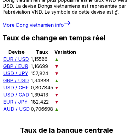
USD. La devise Dongs vietnamiens est représentée par
l'abréviation VND. Le symbole de cette devise est ₫.
More
Dong vietnamien
info
Taux de change en temps réel
Devise
Taux
Variation
EUR / USD
1,15586
▲
GBP / EUR
1,16699
▼
USD / JPY
157,824
▼
GBP / USD
1,34888
▲
USD / CHF
0,807845
▼
USD / CAD
1,39413
▼
EUR / JPY
182,422
▼
AUD / USD
0,706698
▲
Taux de la banque centrale