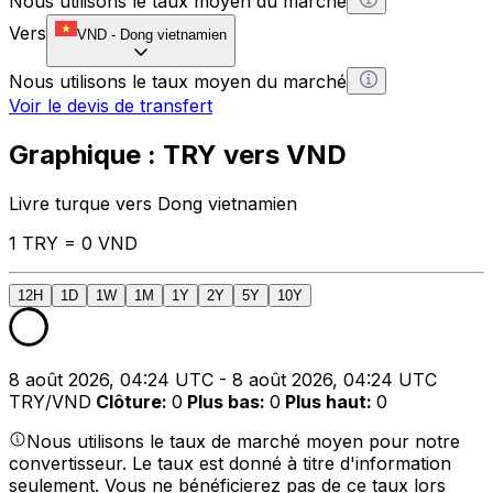
Nous utilisons le taux moyen du marché
Vers
VND
-
Dong vietnamien
Nous utilisons le taux moyen du marché
Voir le devis de transfert
Graphique : TRY vers VND
Livre turque vers Dong vietnamien
1 TRY = 0 VND
12H
1D
1W
1M
1Y
2Y
5Y
10Y
8 août 2026, 04:24 UTC - 8 août 2026, 04:24 UTC
TRY/VND
Clôture
:
0
Plus bas
:
0
Plus haut
:
0
Nous utilisons le taux de marché moyen pour notre
convertisseur. Le taux est donné à titre d'information
seulement. Vous ne bénéficierez pas de ce taux lors