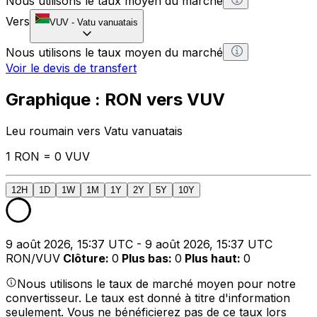
Nous utilisons le taux moyen du marché
Vers
VUV
-
Vatu vanuatais
Nous utilisons le taux moyen du marché
Voir le devis de transfert
Graphique : RON vers VUV
Leu roumain vers Vatu vanuatais
1 RON = 0 VUV
12H
1D
1W
1M
1Y
2Y
5Y
10Y
9 août 2026, 15:37 UTC - 9 août 2026, 15:37 UTC
RON/VUV
Clôture
:
0
Plus bas
:
0
Plus haut
:
0
Nous utilisons le taux de marché moyen pour notre
convertisseur. Le taux est donné à titre d'information
seulement. Vous ne bénéficierez pas de ce taux lors