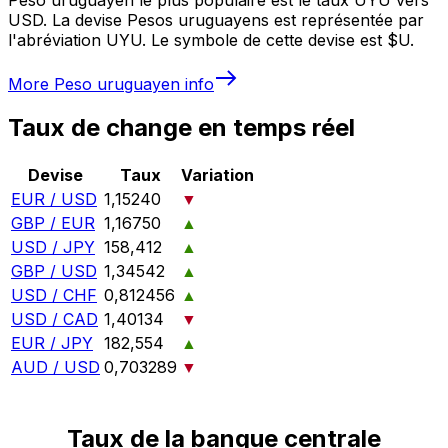
USD. La devise Pesos uruguayens est représentée par
l'abréviation UYU. Le symbole de cette devise est $U.
More
Peso uruguayen
info
Taux de change en temps réel
Devise
Taux
Variation
EUR / USD
1,15240
▼
GBP / EUR
1,16750
▲
USD / JPY
158,412
▲
GBP / USD
1,34542
▲
USD / CHF
0,812456
▲
USD / CAD
1,40134
▼
EUR / JPY
182,554
▲
AUD / USD
0,703289
▼
Taux de la banque centrale