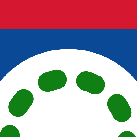
ertisseur. Le taux est donné à titre d'information seulemen
SD)
ial omanais le plus populaire est le taux OMR vers USD. La