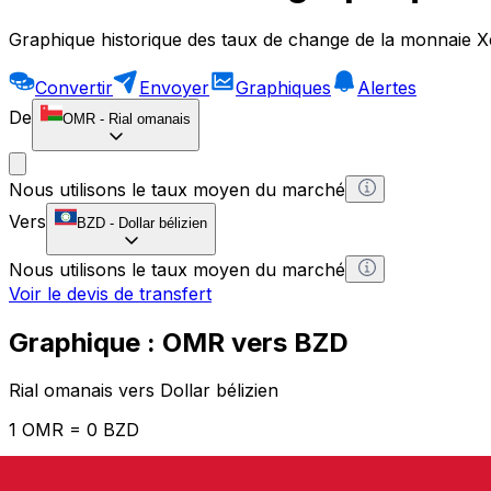
Graphique historique des taux de change de la monnaie X
Convertir
Envoyer
Graphiques
Alertes
De
OMR
-
Rial omanais
Nous utilisons le taux moyen du marché
Vers
BZD
-
Dollar bélizien
Nous utilisons le taux moyen du marché
Voir le devis de transfert
Graphique : OMR vers BZD
Rial omanais vers Dollar bélizien
1 OMR = 0 BZD
12H
1D
1W
1M
1Y
2Y
5Y
10Y