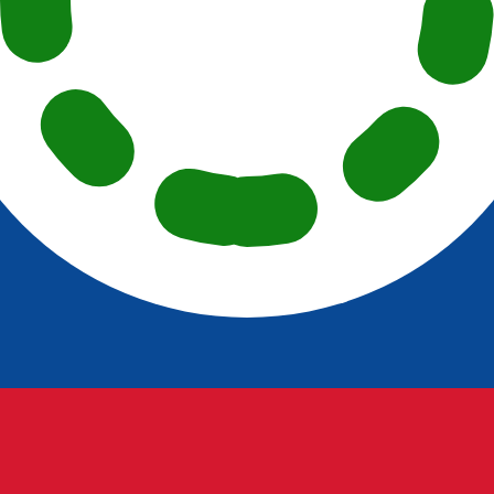
ollar bélizien le plus populaire est le taux BZD vers USD. 
Tau
Devise
Taux d'intérêt
JPY
0,75 %
CHF
0,00 %
EUR
4,25 %
USD
3,75 %
CAD
2,25 %
AUD
3,60 %
NZD
2,25 %
GBP
3,75 %