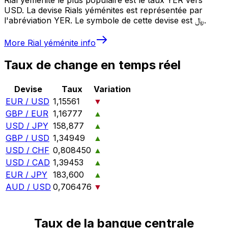
USD. La devise Rials yéménites est représentée par
l'abréviation YER. Le symbole de cette devise est ﷼.
More
Rial yéménite
info
Taux de change en temps réel
Devise
Taux
Variation
EUR / USD
1,15561
▼
GBP / EUR
1,16777
▲
USD / JPY
158,877
▲
GBP / USD
1,34949
▲
USD / CHF
0,808450
▲
USD / CAD
1,39453
▲
EUR / JPY
183,600
▲
AUD / USD
0,706476
▼
Taux de la banque centrale