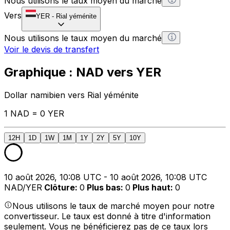
Nous utilisons le taux moyen du marché
Vers
YER
-
Rial yéménite
Nous utilisons le taux moyen du marché
Voir le devis de transfert
Graphique : NAD vers YER
Dollar namibien vers Rial yéménite
1 NAD = 0 YER
12H
1D
1W
1M
1Y
2Y
5Y
10Y
10 août 2026, 10:08 UTC - 10 août 2026, 10:08 UTC
NAD/YER
Clôture
:
0
Plus bas
:
0
Plus haut
:
0
Nous utilisons le taux de marché moyen pour notre
convertisseur. Le taux est donné à titre d'information
seulement. Vous ne bénéficierez pas de ce taux lors