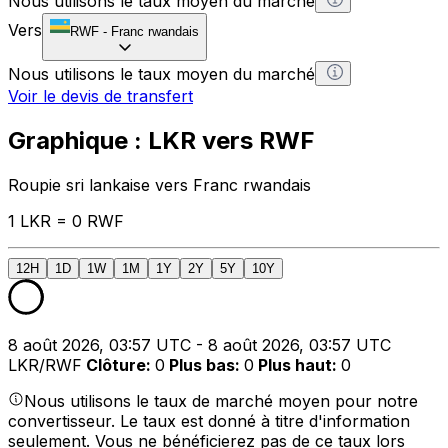
Nous utilisons le taux moyen du marché
Vers
RWF
-
Franc rwandais
Nous utilisons le taux moyen du marché
Voir le devis de transfert
Graphique : LKR vers RWF
Roupie sri lankaise vers Franc rwandais
1 LKR = 0 RWF
12H
1D
1W
1M
1Y
2Y
5Y
10Y
8 août 2026, 03:57 UTC - 8 août 2026, 03:57 UTC
LKR/RWF
Clôture
:
0
Plus bas
:
0
Plus haut
:
0
Nous utilisons le taux de marché moyen pour notre
convertisseur. Le taux est donné à titre d'information
seulement. Vous ne bénéficierez pas de ce taux lors