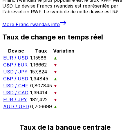
USD. La devise Francs rwandais est représentée par
l'abréviation RWF. Le symbole de cette devise est R₣.
More
Franc rwandais
info
Taux de change en temps réel
Devise
Taux
Variation
EUR / USD
1,15586
▲
GBP / EUR
1,16662
▼
USD / JPY
157,824
▼
GBP / USD
1,34845
▲
USD / CHF
0,807845
▼
USD / CAD
1,39414
▼
EUR / JPY
182,422
▼
AUD / USD
0,706699
▲
Taux de la banque centrale