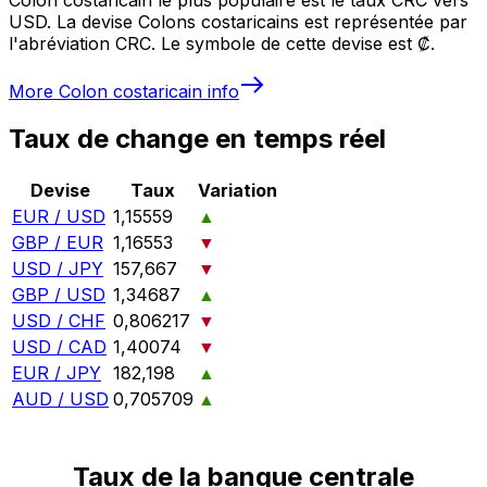
USD. La devise Colons costaricains est représentée par
l'abréviation CRC. Le symbole de cette devise est ₡.
More
Colon costaricain
info
Taux de change en temps réel
Devise
Taux
Variation
EUR / USD
1,15559
▲
GBP / EUR
1,16553
▼
USD / JPY
157,667
▼
GBP / USD
1,34687
▲
USD / CHF
0,806217
▼
USD / CAD
1,40074
▼
EUR / JPY
182,198
▲
AUD / USD
0,705709
▲
Taux de la banque centrale