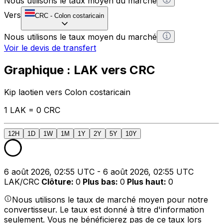
Nous utilisons le taux moyen du marché
Vers
CRC
-
Colon costaricain
Nous utilisons le taux moyen du marché
Voir le devis de transfert
Graphique : LAK vers CRC
Kip laotien vers Colon costaricain
1 LAK = 0 CRC
12H
1D
1W
1M
1Y
2Y
5Y
10Y
6 août 2026, 02:55 UTC - 6 août 2026, 02:55 UTC
LAK/CRC
Clôture
:
0
Plus bas
:
0
Plus haut
:
0
Nous utilisons le taux de marché moyen pour notre
convertisseur. Le taux est donné à titre d'information
seulement. Vous ne bénéficierez pas de ce taux lors