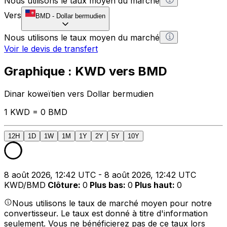
Nous utilisons le taux moyen du marché
Vers
BMD
-
Dollar bermudien
Nous utilisons le taux moyen du marché
Voir le devis de transfert
Graphique : KWD vers BMD
Dinar koweïtien vers Dollar bermudien
1 KWD = 0 BMD
12H
1D
1W
1M
1Y
2Y
5Y
10Y
8 août 2026, 12:42 UTC - 8 août 2026, 12:42 UTC
KWD/BMD
Clôture
:
0
Plus bas
:
0
Plus haut
:
0
Nous utilisons le taux de marché moyen pour notre
convertisseur. Le taux est donné à titre d'information
seulement. Vous ne bénéficierez pas de ce taux lors