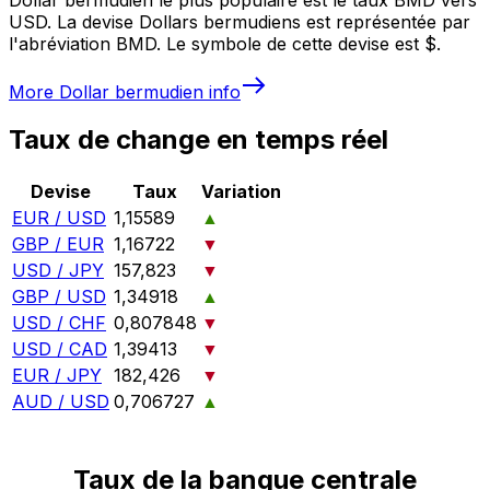
USD. La devise Dollars bermudiens est représentée par
l'abréviation BMD. Le symbole de cette devise est $.
More
Dollar bermudien
info
Taux de change en temps réel
Devise
Taux
Variation
EUR / USD
1,15589
▲
GBP / EUR
1,16722
▼
USD / JPY
157,823
▼
GBP / USD
1,34918
▲
USD / CHF
0,807848
▼
USD / CAD
1,39413
▼
EUR / JPY
182,426
▼
AUD / USD
0,706727
▲
Taux de la banque centrale