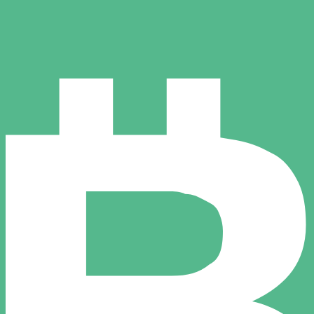
ertisseur. Le taux est donné à titre d'information seulemen
SD)
hilling kényan le plus populaire est le taux KES vers USD.