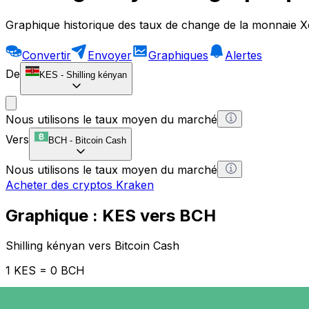
Graphique historique des taux de change de la monnaie X
Convertir
Envoyer
Graphiques
Alertes
De
KES
-
Shilling kényan
Nous utilisons le taux moyen du marché
Vers
BCH
-
Bitcoin Cash
Nous utilisons le taux moyen du marché
Acheter des cryptos Kraken
Graphique : KES vers BCH
Shilling kényan vers Bitcoin Cash
1 KES = 0 BCH
12H
1D
1W
1M
1Y
2Y
5Y
10Y