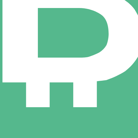
itcoin Cash le plus populaire est le taux BCH vers USD. La
Tau
Devise
Taux d'intérêt
JPY
0,75 %
CHF
0,00 %
EUR
4,25 %
USD
3,75 %
CAD
2,25 %
AUD
3,60 %
NZD
2,25 %
GBP
3,75 %