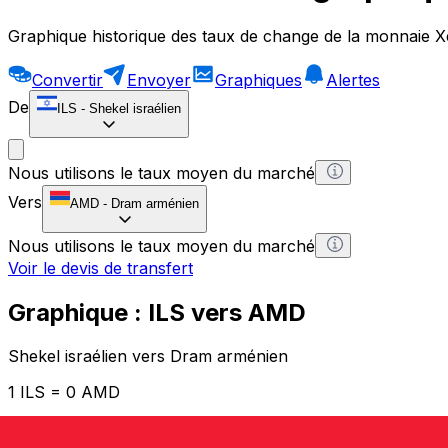
Graphique historique des taux de change de la monnaie X
Convertir
Envoyer
Graphiques
Alertes
De
ILS
-
Shekel israélien
Nous utilisons le taux moyen du marché
Vers
AMD
-
Dram arménien
Nous utilisons le taux moyen du marché
Voir le devis de transfert
Graphique : ILS vers AMD
Shekel israélien vers Dram arménien
1 ILS = 0 AMD
12H
1D
1W
1M
1Y
2Y
5Y
10Y