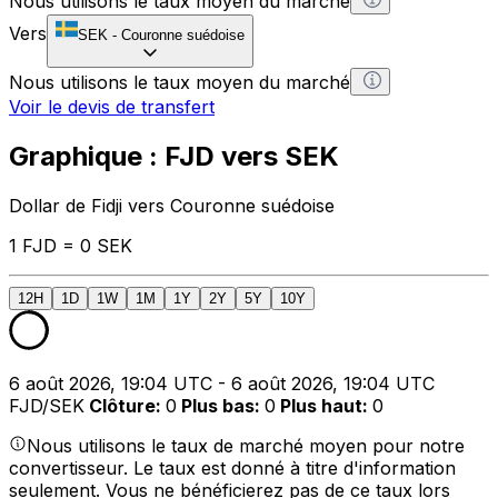
Nous utilisons le taux moyen du marché
Vers
SEK
-
Couronne suédoise
Nous utilisons le taux moyen du marché
Voir le devis de transfert
Graphique : FJD vers SEK
Dollar de Fidji vers Couronne suédoise
1 FJD = 0 SEK
12H
1D
1W
1M
1Y
2Y
5Y
10Y
6 août 2026, 19:04 UTC - 6 août 2026, 19:04 UTC
FJD/SEK
Clôture
:
0
Plus bas
:
0
Plus haut
:
0
Nous utilisons le taux de marché moyen pour notre
convertisseur. Le taux est donné à titre d'information
seulement. Vous ne bénéficierez pas de ce taux lors