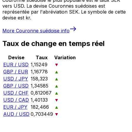
vers USD. La devise Couronnes suédoises est
représentée par l'abréviation SEK. Le symbole de cette
devise est kr.
More
Couronne suédoise
info
Taux de change en temps réel
Devise
Taux
Variation
EUR / USD
1,15249
▼
GBP / EUR
1,16778
▲
USD / JPY
158,323
▲
GBP / USD
1,34585
▲
USD / CHF
0,812067
▲
USD / CAD
1,40133
▼
EUR / JPY
182,466
▲
AUD / USD
0,703449
▼