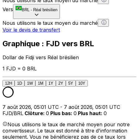
Nous utilisons le taux moyen du marché
Vers
BRL
-
Réal brésilien
Nous utilisons le taux moyen du marché
Voir le devis de transfert
Graphique : FJD vers BRL
Dollar de Fidji vers Réal brésilien
1 FJD = 0 BRL
12H
1D
1W
1M
1Y
2Y
5Y
10Y
7 août 2026, 05:01 UTC - 7 août 2026, 05:01 UTC
FJD/BRL
Clôture
:
0
Plus bas
:
0
Plus haut
:
0
Nous utilisons le taux de marché moyen pour notre
convertisseur. Le taux est donné à titre d'information
seulement. Vous ne bénéficierez pas de ce taux lors