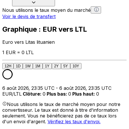
Nous utilisons le taux moyen du marché
Voir le devis de transfert
Graphique : EUR vers LTL
Euro vers Litas lituanien
1 EUR = 0 LTL
12H
1D
1W
1M
1Y
2Y
5Y
10Y
6 août 2026, 23:35 UTC - 6 août 2026, 23:35 UTC
EUR/LTL
Clôture
:
0
Plus bas
:
0
Plus haut
:
0
Nous utilisons le taux de marché moyen pour notre
convertisseur. Le taux est donné à titre d'information
seulement. Vous ne bénéficierez pas de ce taux lors
d'un envoi d'argent.
Vérifiez les taux d'envoi.