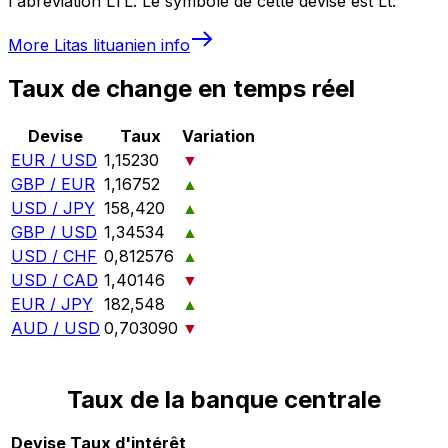
l'abréviation LTL. Le symbole de cette devise est Lt.
More
Litas lituanien
info
Taux de change en temps réel
Devise
Taux
Variation
EUR / USD
1,15230
▼
GBP / EUR
1,16752
▲
USD / JPY
158,420
▲
GBP / USD
1,34534
▲
USD / CHF
0,812576
▲
USD / CAD
1,40146
▼
EUR / JPY
182,548
▲
AUD / USD
0,703090
▼
Taux de la banque centrale
Devise
Taux d'intérêt