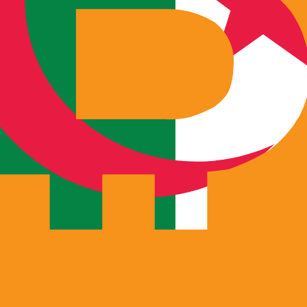
tcoin le plus populaire est le taux BTC vers USD. Il n'exist
se est ₿.
Tau
Devise
Taux d'intérêt
JPY
0,75 %
CHF
0,00 %
EUR
4,25 %
USD
3,75 %
CAD
2,25 %
AUD
3,60 %
NZD
2,25 %
GBP
3,75 %