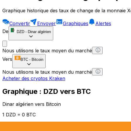
Graphique historique des taux de change de la monnaie X
Convertir
Envoyer
Graphiques
Alertes
De
DZD
-
Dinar algérien
Nous utilisons le taux moyen du marché
Vers
BTC
-
Bitcoin
Nous utilisons le taux moyen du marché
Acheter des cryptos Kraken
Graphique : DZD vers BTC
Dinar algérien vers Bitcoin
1 DZD = 0 BTC
12H
1D
1W
1M
1Y
2Y
5Y
10Y