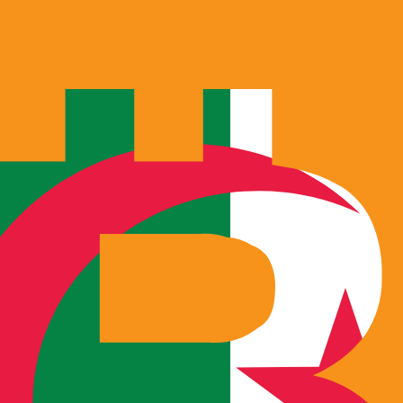
ertisseur. Le taux est donné à titre d'information seulemen
SD)
inar algérien le plus populaire est le taux DZD vers USD. 