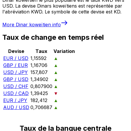
USD. La devise Dinars koweïtiens est représentée par
l'abréviation KWD. Le symbole de cette devise est KD.
More
Dinar koweïtien
info
Taux de change en temps réel
Devise
Taux
Variation
EUR / USD
1,15592
▲
GBP / EUR
1,16706
▲
USD / JPY
157,807
▲
GBP / USD
1,34902
▲
USD / CHF
0,807900
▲
USD / CAD
1,39425
▼
EUR / JPY
182,412
▲
AUD / USD
0,706687
▲
Taux de la banque centrale