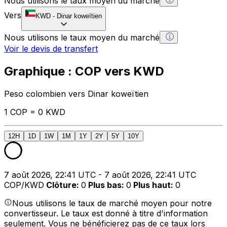
Nous utilisons le taux moyen du marché
Vers
KWD
-
Dinar koweïtien
Nous utilisons le taux moyen du marché
Voir le devis de transfert
Graphique : COP vers KWD
Peso colombien vers Dinar koweïtien
1 COP = 0 KWD
12H
1D
1W
1M
1Y
2Y
5Y
10Y
7 août 2026, 22:41 UTC - 7 août 2026, 22:41 UTC
COP/KWD
Clôture
:
0
Plus bas
:
0
Plus haut
:
0
Nous utilisons le taux de marché moyen pour notre
convertisseur. Le taux est donné à titre d'information
seulement. Vous ne bénéficierez pas de ce taux lors