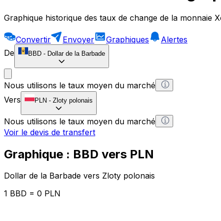
Graphique historique des taux de change de la monnaie X
Convertir
Envoyer
Graphiques
Alertes
De
BBD
-
Dollar de la Barbade
Nous utilisons le taux moyen du marché
Vers
PLN
-
Zloty polonais
Nous utilisons le taux moyen du marché
Voir le devis de transfert
Graphique : BBD vers PLN
Dollar de la Barbade vers Zloty polonais
1 BBD = 0 PLN
12H
1D
1W
1M
1Y
2Y
5Y
10Y