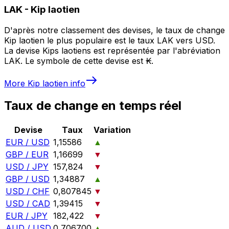
LAK
-
Kip laotien
D'après notre classement des devises, le taux de change
Kip laotien le plus populaire est le taux LAK vers USD.
La devise Kips laotiens est représentée par l'abréviation
LAK. Le symbole de cette devise est ₭.
More
Kip laotien
info
Taux de change en temps réel
Devise
Taux
Variation
EUR / USD
1,15586
▲
GBP / EUR
1,16699
▼
USD / JPY
157,824
▼
GBP / USD
1,34887
▲
USD / CHF
0,807845
▼
USD / CAD
1,39415
▼
EUR / JPY
182,422
▼
AUD / USD
0,706700
▲