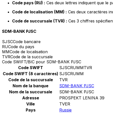
Code pays (RU) :
Ces deux lettres indiquent que le p
Code de localisation (MM) :
Ces deux caractères ind
Code de succursale (TVR) :
Ces 3 chiffres spécifie
SDM-BANK PJSC
SJSC
Code bancaire
RU
Code du pays
MM
Code de localisation
TVR
Code de la succursale
Code SWIFT/BIC pour SDM-BANK PJSC
Code SWIFT
SJSCRUMMTVR
Code SWIFT (8 caractères)
SJSCRUMM
Code de la succursale
TVR
Nom de la banque
SDM-BANK PJSC
Nom de la succursale
SDM-BANK PJSC
Adresse
PROSPEKT LENINA 39
Ville
TVER
Pays
Russie