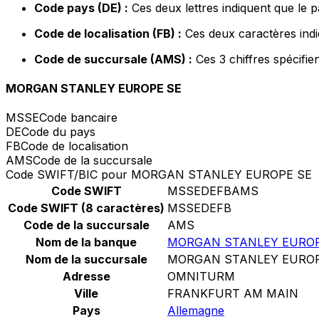
Code pays (DE) :
Ces deux lettres indiquent que le 
Code de localisation (FB) :
Ces deux caractères indi
Code de succursale (AMS) :
Ces 3 chiffres spécifie
MORGAN STANLEY EUROPE SE
MSSE
Code bancaire
DE
Code du pays
FB
Code de localisation
AMS
Code de la succursale
Code SWIFT/BIC pour MORGAN STANLEY EUROPE SE
Code SWIFT
MSSEDEFBAMS
Code SWIFT (8 caractères)
MSSEDEFB
Code de la succursale
AMS
Nom de la banque
MORGAN STANLEY EUROP
Nom de la succursale
MORGAN STANLEY EUROP
Adresse
OMNITURM
Ville
FRANKFURT AM MAIN
Pays
Allemagne