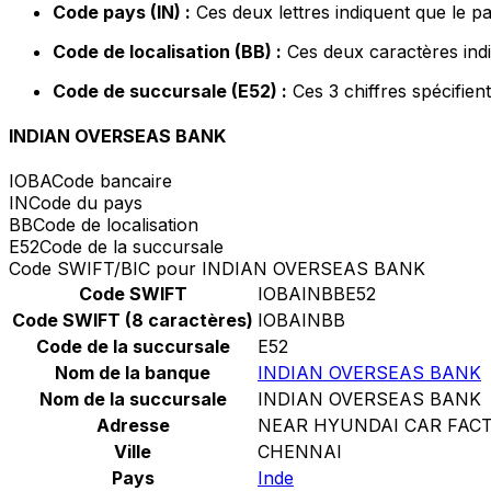
Code pays (IN) :
Ces deux lettres indiquent que le pa
Code de localisation (BB) :
Ces deux caractères indi
Code de succursale (E52) :
Ces 3 chiffres spécifien
INDIAN OVERSEAS BANK
IOBA
Code bancaire
IN
Code du pays
BB
Code de localisation
E52
Code de la succursale
Code SWIFT/BIC pour INDIAN OVERSEAS BANK
Code SWIFT
IOBAINBBE52
Code SWIFT (8 caractères)
IOBAINBB
Code de la succursale
E52
Nom de la banque
INDIAN OVERSEAS BANK
Nom de la succursale
INDIAN OVERSEAS BANK
Adresse
NEAR HYUNDAI CAR FAC
Ville
CHENNAI
Pays
Inde