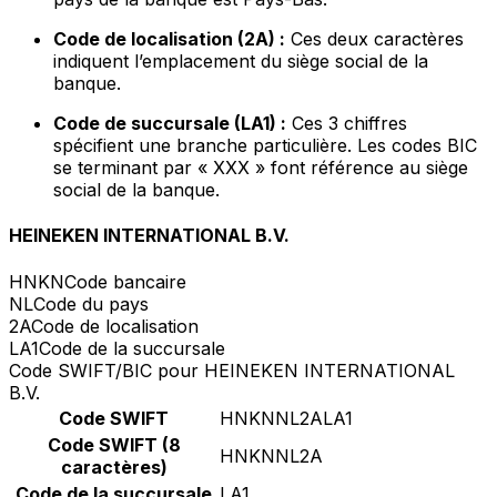
Code de localisation (2A) :
Ces deux caractères
indiquent l’emplacement du siège social de la
banque.
Code de succursale (LA1) :
Ces 3 chiffres
spécifient une branche particulière. Les codes BIC
se terminant par « XXX » font référence au siège
social de la banque.
HEINEKEN INTERNATIONAL B.V.
HNKN
Code bancaire
NL
Code du pays
2A
Code de localisation
LA1
Code de la succursale
Code SWIFT/BIC pour HEINEKEN INTERNATIONAL
B.V.
Code SWIFT
HNKNNL2ALA1
Code SWIFT (8
HNKNNL2A
caractères)
Code de la succursale
LA1