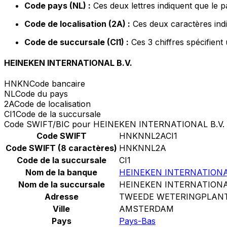
Code pays (NL) :
Ces deux lettres indiquent que le 
Code de localisation (2A) :
Ces deux caractères indi
Code de succursale (CI1) :
Ces 3 chiffres spécifient
HEINEKEN INTERNATIONAL B.V.
HNKN
Code bancaire
NL
Code du pays
2A
Code de localisation
CI1
Code de la succursale
Code SWIFT/BIC pour HEINEKEN INTERNATIONAL B.V.
Code SWIFT
HNKNNL2ACI1
Code SWIFT (8 caractères)
HNKNNL2A
Code de la succursale
CI1
Nom de la banque
HEINEKEN INTERNATIONAL
Nom de la succursale
HEINEKEN INTERNATIONAL
Adresse
TWEEDE WETERINGPLANT
Ville
AMSTERDAM
Pays
Pays-Bas