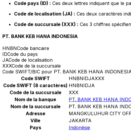
Code pays (ID) :
Ces deux lettres indiquent que le p
Code de localisation (JA) :
Ces deux caractères indi
Code de succursale (XXX) :
Ces 3 chiffres spécifie
PT. BANK KEB HANA INDONESIA
HNBN
Code bancaire
ID
Code du pays
JA
Code de localisation
XXX
Code de la succursale
Code SWIFT/BIC pour PT. BANK KEB HANA INDONESI
Code SWIFT
HNBNIDJAXXX
Code SWIFT (8 caractères)
HNBNIDJA
Code de la succursale
XXX
Nom de la banque
PT. BANK KEB HANA IND
Nom de la succursale
PT. BANK KEB HANA IND
Adresse
MANGKULUHUR CITY OFF
Ville
JAKARTA
Pays
Indonésie