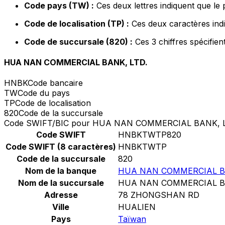
Code pays (TW) :
Ces deux lettres indiquent que le
Code de localisation (TP) :
Ces deux caractères indi
Code de succursale (820) :
Ces 3 chiffres spécifien
HUA NAN COMMERCIAL BANK, LTD.
HNBK
Code bancaire
TW
Code du pays
TP
Code de localisation
820
Code de la succursale
Code SWIFT/BIC pour HUA NAN COMMERCIAL BANK, L
Code SWIFT
HNBKTWTP820
Code SWIFT (8 caractères)
HNBKTWTP
Code de la succursale
820
Nom de la banque
HUA NAN COMMERCIAL BA
Nom de la succursale
HUA NAN COMMERCIAL BA
Adresse
78 ZHONGSHAN RD
Ville
HUALIEN
Pays
Taïwan