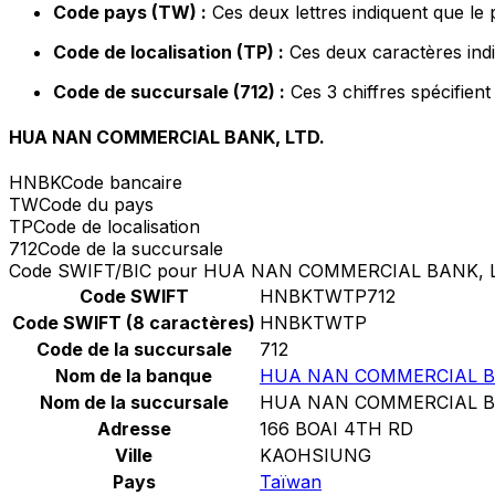
Code pays (TW) :
Ces deux lettres indiquent que le
Code de localisation (TP) :
Ces deux caractères indi
Code de succursale (712) :
Ces 3 chiffres spécifien
HUA NAN COMMERCIAL BANK, LTD.
HNBK
Code bancaire
TW
Code du pays
TP
Code de localisation
712
Code de la succursale
Code SWIFT/BIC pour HUA NAN COMMERCIAL BANK, L
Code SWIFT
HNBKTWTP712
Code SWIFT (8 caractères)
HNBKTWTP
Code de la succursale
712
Nom de la banque
HUA NAN COMMERCIAL BA
Nom de la succursale
HUA NAN COMMERCIAL BA
Adresse
166 BOAI 4TH RD
Ville
KAOHSIUNG
Pays
Taïwan