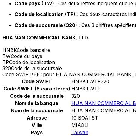
Code pays (TW) :
Ces deux lettres indiquent que le
Code de localisation (TP) :
Ces deux caractères indi
Code de succursale (320) :
Ces 3 chiffres spécifien
HUA NAN COMMERCIAL BANK, LTD.
HNBK
Code bancaire
TW
Code du pays
TP
Code de localisation
320
Code de la succursale
Code SWIFT/BIC pour HUA NAN COMMERCIAL BANK, L
Code SWIFT
HNBKTWTP320
Code SWIFT (8 caractères)
HNBKTWTP
Code de la succursale
320
Nom de la banque
HUA NAN COMMERCIAL BA
Nom de la succursale
HUA NAN COMMERCIAL BA
Adresse
10 BOAI ST
Ville
MIAOLI
Pays
Taïwan