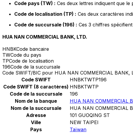
Code pays (TW) :
Ces deux lettres indiquent que le
Code de localisation (TP) :
Ces deux caractères indi
Code de succursale (196) :
Ces 3 chiffres spécifien
HUA NAN COMMERCIAL BANK, LTD.
HNBK
Code bancaire
TW
Code du pays
TP
Code de localisation
196
Code de la succursale
Code SWIFT/BIC pour HUA NAN COMMERCIAL BANK, L
Code SWIFT
HNBKTWTP196
Code SWIFT (8 caractères)
HNBKTWTP
Code de la succursale
196
Nom de la banque
HUA NAN COMMERCIAL BA
Nom de la succursale
HUA NAN COMMERCIAL BA
Adresse
101 GUOQING ST
Ville
NEW TAIPEI
Pays
Taïwan