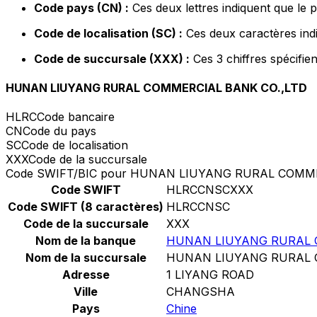
Code pays (CN) :
Ces deux lettres indiquent que le 
Code de localisation (SC) :
Ces deux caractères indi
Code de succursale (XXX) :
Ces 3 chiffres spécifie
HUNAN LIUYANG RURAL COMMERCIAL BANK CO.,LTD
HLRC
Code bancaire
CN
Code du pays
SC
Code de localisation
XXX
Code de la succursale
Code SWIFT/BIC pour HUNAN LIUYANG RURAL COMME
Code SWIFT
HLRCCNSCXXX
Code SWIFT (8 caractères)
HLRCCNSC
Code de la succursale
XXX
Nom de la banque
HUNAN LIUYANG RURAL 
Nom de la succursale
HUNAN LIUYANG RURAL 
Adresse
1 LIYANG ROAD
Ville
CHANGSHA
Pays
Chine