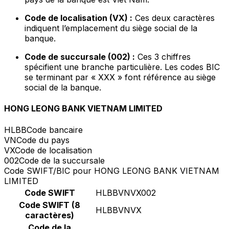
Code de localisation (VX) :
Ces deux caractères
indiquent l’emplacement du siège social de la
banque.
Code de succursale (002) :
Ces 3 chiffres
spécifient une branche particulière. Les codes BIC
se terminant par « XXX » font référence au siège
social de la banque.
HONG LEONG BANK VIETNAM LIMITED
HLBB
Code bancaire
VN
Code du pays
VX
Code de localisation
002
Code de la succursale
Code SWIFT/BIC pour HONG LEONG BANK VIETNAM
LIMITED
Code SWIFT
HLBBVNVX002
Code SWIFT (8
HLBBVNVX
caractères)
Code de la