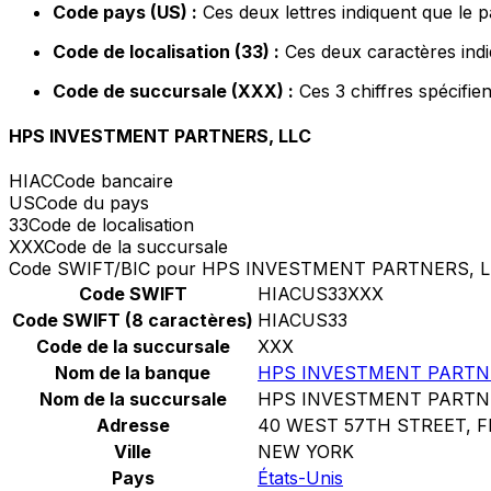
Code pays (US) :
Ces deux lettres indiquent que le p
Code de localisation (33) :
Ces deux caractères indi
Code de succursale (XXX) :
Ces 3 chiffres spécifie
HPS INVESTMENT PARTNERS, LLC
HIAC
Code bancaire
US
Code du pays
33
Code de localisation
XXX
Code de la succursale
Code SWIFT/BIC pour HPS INVESTMENT PARTNERS, L
Code SWIFT
HIACUS33XXX
Code SWIFT (8 caractères)
HIACUS33
Code de la succursale
XXX
Nom de la banque
HPS INVESTMENT PARTNE
Nom de la succursale
HPS INVESTMENT PARTNE
Adresse
40 WEST 57TH STREET, F
Ville
NEW YORK
Pays
États-Unis