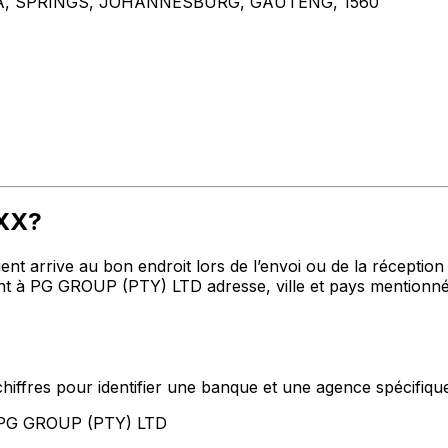
A, SPRINGS, JOHANNESBURG, GAUTENG, 1560
XXX?
t arrive au bon endroit lors de l’envoi ou de la réception de
 à PG GROUP (PTY) LTD adresse, ville et pays mentionnés 
hiffres pour identifier une banque et une agence spécifiqu
t PG GROUP (PTY) LTD