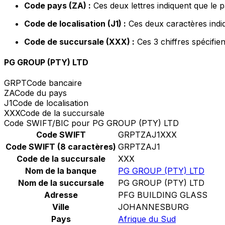
Code pays (ZA) :
Ces deux lettres indiquent que le 
Code de localisation (J1) :
Ces deux caractères indiq
Code de succursale (XXX) :
Ces 3 chiffres spécifie
PG GROUP (PTY) LTD
GRPT
Code bancaire
ZA
Code du pays
J1
Code de localisation
XXX
Code de la succursale
Code SWIFT/BIC pour PG GROUP (PTY) LTD
Code SWIFT
GRPTZAJ1XXX
Code SWIFT (8 caractères)
GRPTZAJ1
Code de la succursale
XXX
Nom de la banque
PG GROUP (PTY) LTD
Nom de la succursale
PG GROUP (PTY) LTD
Adresse
PFG BUILDING GLASS
Ville
JOHANNESBURG
Pays
Afrique du Sud