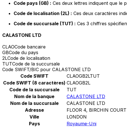
Code pays (GB) :
Ces deux lettres indiquent que le
Code de localisation (2L) :
Ces deux caractères indi
Code de succursale (TUT) :
Ces 3 chiffres spécifie
CALASTONE LTD
CLAO
Code bancaire
GB
Code du pays
2L
Code de localisation
TUT
Code de la succursale
Code SWIFT/BIC pour CALASTONE LTD
Code SWIFT
CLAOGB2LTUT
Code SWIFT (8 caractères)
CLAOGB2L
Code de la succursale
TUT
Nom de la banque
CALASTONE LTD
Nom de la succursale
CALASTONE LTD
Adresse
FLOOR 4, BIRCHIN COURT
Ville
LONDON
Pays
Royaume-Uni