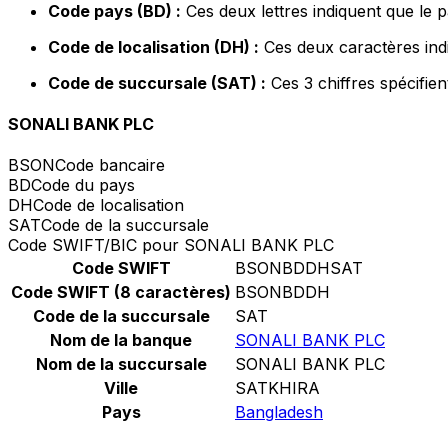
Code pays (BD) :
Ces deux lettres indiquent que le 
Code de localisation (DH) :
Ces deux caractères indi
Code de succursale (SAT) :
Ces 3 chiffres spécifie
SONALI BANK PLC
BSON
Code bancaire
BD
Code du pays
DH
Code de localisation
SAT
Code de la succursale
Code SWIFT/BIC pour SONALI BANK PLC
Code SWIFT
BSONBDDHSAT
Code SWIFT (8 caractères)
BSONBDDH
Code de la succursale
SAT
Nom de la banque
SONALI BANK PLC
Nom de la succursale
SONALI BANK PLC
Ville
SATKHIRA
Pays
Bangladesh