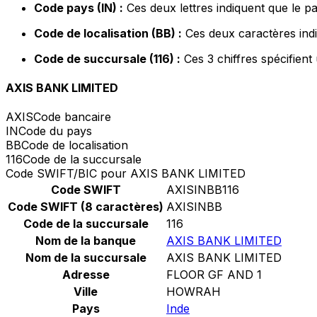
Code pays (IN) :
Ces deux lettres indiquent que le pa
Code de localisation (BB) :
Ces deux caractères indi
Code de succursale (116) :
Ces 3 chiffres spécifient
AXIS BANK LIMITED
AXIS
Code bancaire
IN
Code du pays
BB
Code de localisation
116
Code de la succursale
Code SWIFT/BIC pour AXIS BANK LIMITED
Code SWIFT
AXISINBB116
Code SWIFT (8 caractères)
AXISINBB
Code de la succursale
116
Nom de la banque
AXIS BANK LIMITED
Nom de la succursale
AXIS BANK LIMITED
Adresse
FLOOR GF AND 1
Ville
HOWRAH
Pays
Inde