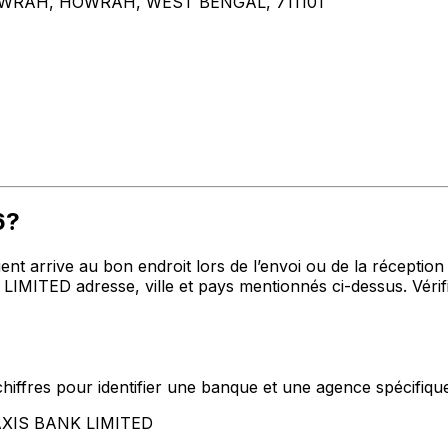
HOWRAH, HOWRAH, WEST BENGAL, 711101
6?
nt arrive au bon endroit lors de l’envoi ou de la réception 
IMITED adresse, ville et pays mentionnés ci-dessus. Vérif
hiffres pour identifier une banque et une agence spécifiqu
t AXIS BANK LIMITED