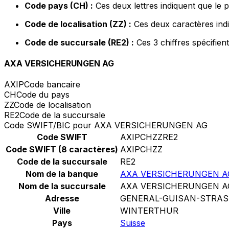
Code pays (CH) :
Ces deux lettres indiquent que le 
Code de localisation (ZZ) :
Ces deux caractères indi
Code de succursale (RE2) :
Ces 3 chiffres spécifien
AXA VERSICHERUNGEN AG
AXIP
Code bancaire
CH
Code du pays
ZZ
Code de localisation
RE2
Code de la succursale
Code SWIFT/BIC pour AXA VERSICHERUNGEN AG
Code SWIFT
AXIPCHZZRE2
Code SWIFT (8 caractères)
AXIPCHZZ
Code de la succursale
RE2
Nom de la banque
AXA VERSICHERUNGEN A
Nom de la succursale
AXA VERSICHERUNGEN A
Adresse
GENERAL-GUISAN-STRAS
Ville
WINTERTHUR
Pays
Suisse