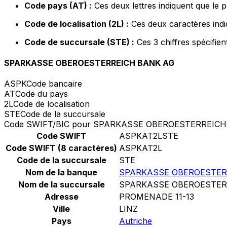
Code pays (AT) :
Ces deux lettres indiquent que le 
Code de localisation (2L) :
Ces deux caractères indi
Code de succursale (STE) :
Ces 3 chiffres spécifie
SPARKASSE OBEROESTERREICH BANK AG
ASPK
Code bancaire
AT
Code du pays
2L
Code de localisation
STE
Code de la succursale
Code SWIFT/BIC pour SPARKASSE OBEROESTERREIC
Code SWIFT
ASPKAT2LSTE
Code SWIFT (8 caractères)
ASPKAT2L
Code de la succursale
STE
Nom de la banque
SPARKASSE OBEROESTER
Nom de la succursale
SPARKASSE OBEROESTER
Adresse
PROMENADE 11-13
Ville
LINZ
Pays
Autriche