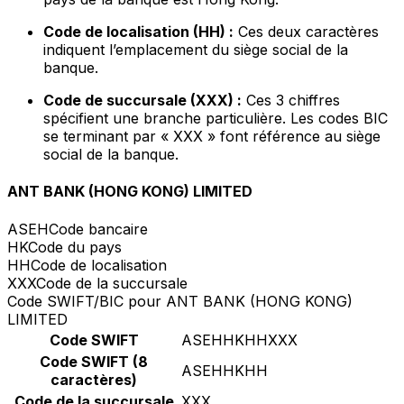
Code de localisation (HH) :
Ces deux caractères
indiquent l’emplacement du siège social de la
banque.
Code de succursale (XXX) :
Ces 3 chiffres
spécifient une branche particulière. Les codes BIC
se terminant par « XXX » font référence au siège
social de la banque.
ANT BANK (HONG KONG) LIMITED
ASEH
Code bancaire
HK
Code du pays
HH
Code de localisation
XXX
Code de la succursale
Code SWIFT/BIC pour ANT BANK (HONG KONG)
LIMITED
Code SWIFT
ASEHHKHHXXX
Code SWIFT (8
ASEHHKHH
caractères)
Code de la succursale
XXX