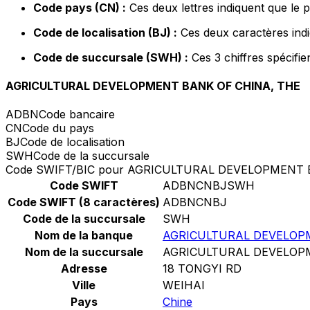
Code pays (CN) :
Ces deux lettres indiquent que le 
Code de localisation (BJ) :
Ces deux caractères indi
Code de succursale (SWH) :
Ces 3 chiffres spécifie
AGRICULTURAL DEVELOPMENT BANK OF CHINA, THE
ADBN
Code bancaire
CN
Code du pays
BJ
Code de localisation
SWH
Code de la succursale
Code SWIFT/BIC pour AGRICULTURAL DEVELOPMENT 
Code SWIFT
ADBNCNBJSWH
Code SWIFT (8 caractères)
ADBNCNBJ
Code de la succursale
SWH
Nom de la banque
AGRICULTURAL DEVELOP
Nom de la succursale
AGRICULTURAL DEVELOP
Adresse
18 TONGYI RD
Ville
WEIHAI
Pays
Chine