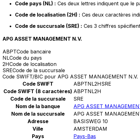
Code pays (NL) :
Ces deux lettres indiquent que le 
Code de localisation (2H) :
Ces deux caractères indi
Code de succursale (SRE) :
Ces 3 chiffres spécifien
APG ASSET MANAGEMENT N.V.
ABPT
Code bancaire
NL
Code du pays
2H
Code de localisation
SRE
Code de la succursale
Code SWIFT/BIC pour APG ASSET MANAGEMENT N.V.
Code SWIFT
ABPTNL2HSRE
Code SWIFT (8 caractères)
ABPTNL2H
Code de la succursale
SRE
Nom de la banque
APG ASSET MANAGEMENT
Nom de la succursale
APG ASSET MANAGEMENT
Adresse
BASISWEG 10
Ville
AMSTERDAM
Pays
Pays-Bas