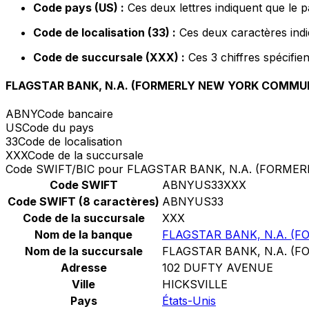
Code pays (US) :
Ces deux lettres indiquent que le p
Code de localisation (33) :
Ces deux caractères indi
Code de succursale (XXX) :
Ces 3 chiffres spécifie
FLAGSTAR BANK, N.A. (FORMERLY NEW YORK COMMU
ABNY
Code bancaire
US
Code du pays
33
Code de localisation
XXX
Code de la succursale
Code SWIFT/BIC pour FLAGSTAR BANK, N.A. (FORM
Code SWIFT
ABNYUS33XXX
Code SWIFT (8 caractères)
ABNYUS33
Code de la succursale
XXX
Nom de la banque
FLAGSTAR BANK, N.A. (
Nom de la succursale
FLAGSTAR BANK, N.A. (
Adresse
102 DUFTY AVENUE
Ville
HICKSVILLE
Pays
États-Unis