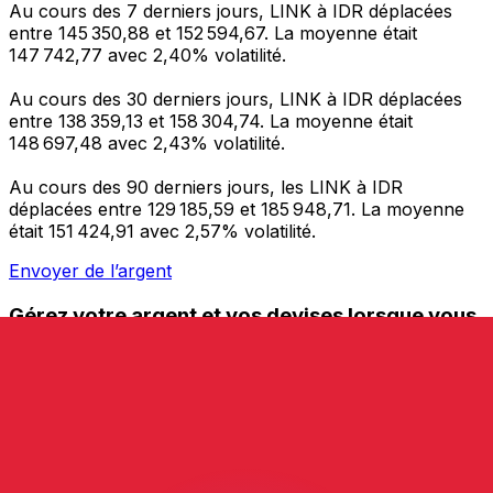
Au cours des 7 derniers jours, LINK à IDR déplacées
entre 145 350,88 et 152 594,67. La moyenne était
147 742,77 avec 2,40% volatilité.
Au cours des 30 derniers jours, LINK à IDR déplacées
entre 138 359,13 et 158 304,74. La moyenne était
148 697,48 avec 2,43% volatilité.
Au cours des 90 derniers jours, les LINK à IDR
déplacées entre 129 185,59 et 185 948,71. La moyenne
était 151 424,91 avec 2,57% volatilité.
Envoyer de l’argent
Gérez votre argent et vos devises lorsque vous
êtes en déplacement
L'application Xe réunit toutes les fonctionnalités
nécessaires pour vos transferts d'argent internationaux
et la gestion de vos devises. Convertissez des devises,
programmez des alertes de taux et transférez de
l'argent à l'étranger sans frais cachés. Téléchargez