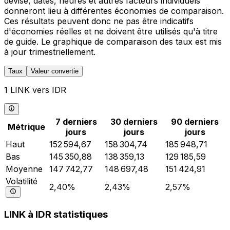
devise, dates, heures et autres facteurs individuels
donneront lieu à différentes économies de comparaison.
Ces résultats peuvent donc ne pas être indicatifs
d'économies réelles et ne doivent être utilisés qu'à titre
de guide. Le graphique de comparaison des taux est mis
à jour trimestriellement.
Taux
Valeur convertie
1 LINK vers IDR
7 derniers
30 derniers
90 derniers
Métrique
jours
jours
jours
Haut
152 594,67
158 304,74
185 948,71
Bas
145 350,88
138 359,13
129 185,59
Moyenne
147 742,77
148 697,48
151 424,91
Volatilité
2,40%
2,43%
2,57%
LINK à IDR statistiques