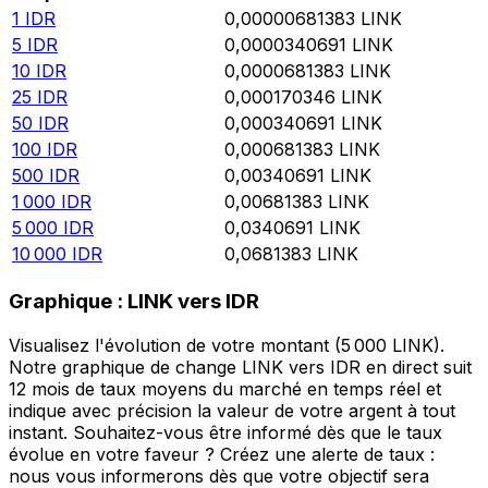
1
IDR
0,00000681383
LINK
5
IDR
0,0000340691
LINK
10
IDR
0,0000681383
LINK
25
IDR
0,000170346
LINK
50
IDR
0,000340691
LINK
100
IDR
0,000681383
LINK
500
IDR
0,00340691
LINK
1 000
IDR
0,00681383
LINK
5 000
IDR
0,0340691
LINK
10 000
IDR
0,0681383
LINK
Graphique : LINK vers IDR
Visualisez l'évolution de votre montant (5 000 LINK).
Notre graphique de change LINK vers IDR en direct suit
12 mois de taux moyens du marché en temps réel et
indique avec précision la valeur de votre argent à tout
instant. Souhaitez-vous être informé dès que le taux
évolue en votre faveur ? Créez une alerte de taux :
nous vous informerons dès que votre objectif sera