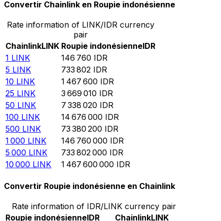
Convertir Chainlink en Roupie indonésienne
Rate information of LINK/IDR currency
pair
Chainlink
LINK
Roupie indonésienne
IDR
1
LINK
146 760
IDR
5
LINK
733 802
IDR
10
LINK
1 467 600
IDR
25
LINK
3 669 010
IDR
50
LINK
7 338 020
IDR
100
LINK
14 676 000
IDR
500
LINK
73 380 200
IDR
1 000
LINK
146 760 000
IDR
5 000
LINK
733 802 000
IDR
10 000
LINK
1 467 600 000
IDR
Convertir Roupie indonésienne en Chainlink
Rate information of IDR/LINK currency pair
Roupie indonésienne
IDR
Chainlink
LINK