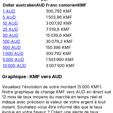
Dollar australien
AUD
Franc comorien
KMF
1
AUD
300,792
KMF
5
AUD
1 503,96
KMF
10
AUD
3 007,92
KMF
25
AUD
7 519,8
KMF
50
AUD
15 039,6
KMF
100
AUD
30 079,2
KMF
500
AUD
150 396
KMF
1 000
AUD
300 792
KMF
5 000
AUD
1 503 960
KMF
10 000
AUD
3 007 920
KMF
Graphique : KMF vers AUD
Visualisez l'évolution de votre montant (5 000 KMF).
Notre graphique de change KMF vers AUD en direct suit
12 mois de taux moyens du marché en temps réel et
indique avec précision la valeur de votre argent à tout
instant. Souhaitez-vous être informé dès que le taux
évolue en votre faveur ? Créez une alerte de taux :