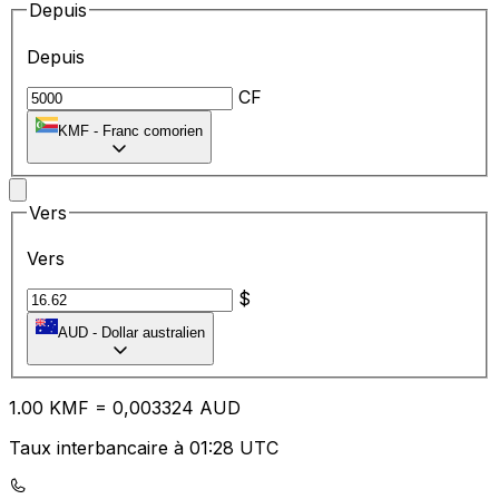
Depuis
Depuis
CF
KMF
-
Franc comorien
Vers
Vers
$
AUD
-
Dollar australien
1.00
KMF
=
0,
003324
AUD
Taux interbancaire à 01:28 UTC