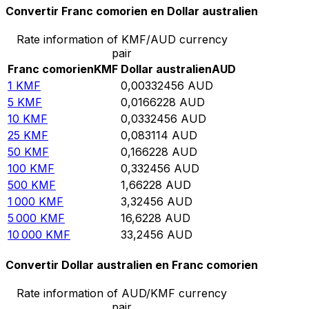
Convertir Franc comorien en Dollar australien
Rate information of KMF/AUD currency
pair
Franc comorien
KMF
Dollar australien
AUD
1
KMF
0,00332456
AUD
5
KMF
0,0166228
AUD
10
KMF
0,0332456
AUD
25
KMF
0,083114
AUD
50
KMF
0,166228
AUD
100
KMF
0,332456
AUD
500
KMF
1,66228
AUD
1 000
KMF
3,32456
AUD
5 000
KMF
16,6228
AUD
10 000
KMF
33,2456
AUD
Convertir Dollar australien en Franc comorien
Rate information of AUD/KMF currency
pair