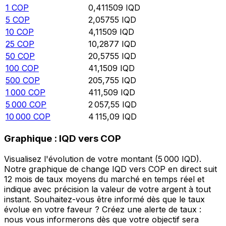
1
COP
0,411509
IQD
5
COP
2,05755
IQD
10
COP
4,11509
IQD
25
COP
10,2877
IQD
50
COP
20,5755
IQD
100
COP
41,1509
IQD
500
COP
205,755
IQD
1 000
COP
411,509
IQD
5 000
COP
2 057,55
IQD
10 000
COP
4 115,09
IQD
Graphique : IQD vers COP
Visualisez l'évolution de votre montant (5 000 IQD).
Notre graphique de change IQD vers COP en direct suit
12 mois de taux moyens du marché en temps réel et
indique avec précision la valeur de votre argent à tout
instant. Souhaitez-vous être informé dès que le taux
évolue en votre faveur ? Créez une alerte de taux :
nous vous informerons dès que votre objectif sera