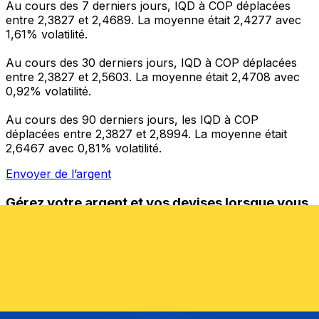
Au cours des 7 derniers jours, IQD à COP déplacées
entre 2,3827 et 2,4689. La moyenne était 2,4277 avec
1,61% volatilité.
Au cours des 30 derniers jours, IQD à COP déplacées
entre 2,3827 et 2,5603. La moyenne était 2,4708 avec
0,92% volatilité.
Au cours des 90 derniers jours, les IQD à COP
déplacées entre 2,3827 et 2,8994. La moyenne était
2,6467 avec 0,81% volatilité.
Envoyer de l’argent
Gérez votre argent et vos devises lorsque vous
êtes en déplacement
L'application Xe réunit toutes les fonctionnalités
nécessaires pour vos transferts d'argent internationaux
et la gestion de vos devises. Convertissez des devises,
programmez des alertes de taux et transférez de
l'argent à l'étranger sans frais cachés. Téléchargez
l'application dès aujourd'hui !