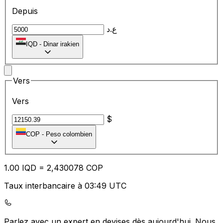
Depuis
ع.د
IQD
-
Dinar irakien
Vers
Vers
$
COP
-
Peso colombien
1.00
IQD
=
2,
430078
COP
Taux interbancaire à 03:49 UTC
Parlez avec un expert en devises dès aujourd'hui.
Nous