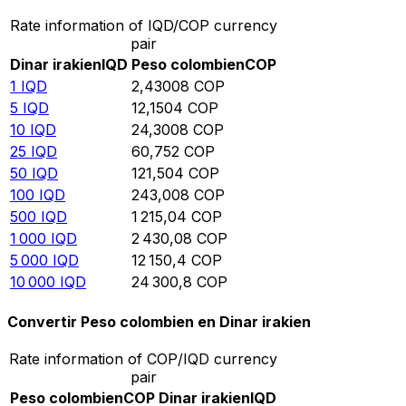
Rate information of IQD/COP currency
pair
Dinar irakien
IQD
Peso colombien
COP
1
IQD
2,43008
COP
5
IQD
12,1504
COP
10
IQD
24,3008
COP
25
IQD
60,752
COP
50
IQD
121,504
COP
100
IQD
243,008
COP
500
IQD
1 215,04
COP
1 000
IQD
2 430,08
COP
5 000
IQD
12 150,4
COP
10 000
IQD
24 300,8
COP
Convertir Peso colombien en Dinar irakien
Rate information of COP/IQD currency
pair
Peso colombien
COP
Dinar irakien
IQD