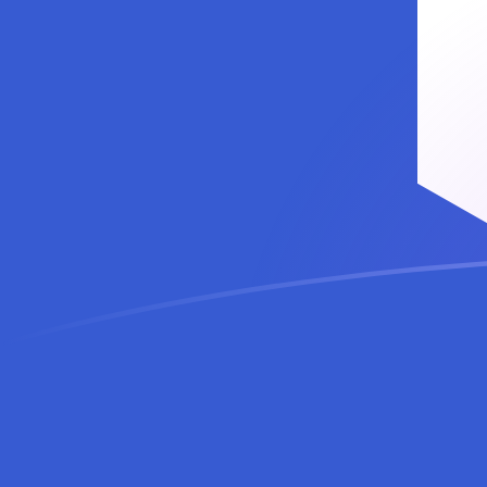
Le taux de change de IDR vers LINK a
Convertir Roupie indonésienne en Chainlink
Rate information of IDR/LINK currency pair
Roupie indonésienne
IDR
Chainlink
LINK
1
IDR
0,00000675883
LINK
5
IDR
0,0000337942
LINK
10
IDR
0,0000675883
LINK
25
IDR
0,000168971
LINK
50
IDR
0,000337942
LINK
100
IDR
0,000675883
LINK
500
IDR
0,00337942
LINK
1 000
IDR
0,00675883
LINK
5 000
IDR
0,0337942
LINK
10 000
IDR
0,0675883
LINK