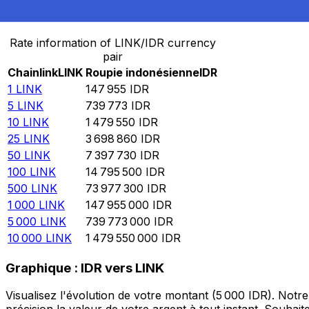
Convertir Chainlink en Roupie indonésienne
Rate information of LINK/IDR currency
pair
Chainlink
LINK
Roupie indonésienne
IDR
1
LINK
147 955
IDR
5
LINK
739 773
IDR
10
LINK
1 479 550
IDR
25
LINK
3 698 860
IDR
50
LINK
7 397 730
IDR
100
LINK
14 795 500
IDR
500
LINK
73 977 300
IDR
1 000
LINK
147 955 000
IDR
5 000
LINK
739 773 000
IDR
10 000
LINK
1 479 550 000
IDR
Graphique : IDR vers LINK
Visualisez l'évolution de votre montant (5 000 IDR). Not