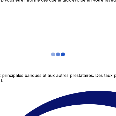
itez-vous être informé dès que le taux évolue en votre fav
 principales banques et aux autres prestataires. Des taux 
t.